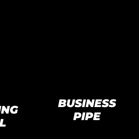
BUSINESS
ING
PIPE
L